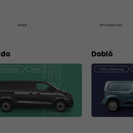
Diesel
Plně elektrické
udo
Doblò
% Elektrický
Diesel
100% Elektrický