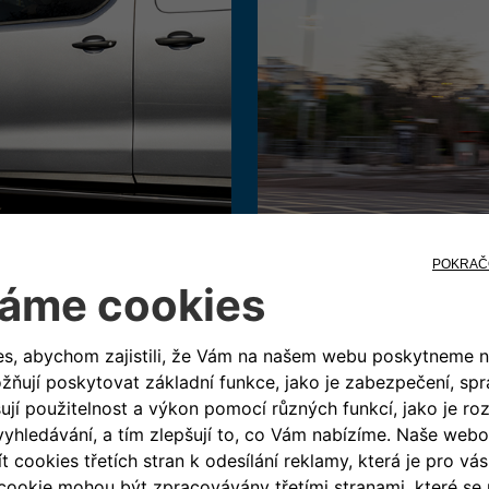
Konektivní služby
 24 hodin denně. Preventivní
Nabízí všechny služby souvise
ání a optimalizaci stavu
dispozici jsou 2 různé volitel
 vozidla.
My Wifi, která umožňuje 
spolucestujícími.
My Alert, která umožňuj
reálném čase, když je 