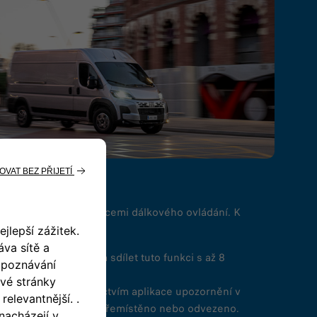
jící s navigací a funkcemi dálkového ovládání. K
né připojené služby:
využívat wifi v autě a sdílet tuto funkci s až 8
e přijímat prostřednictvím aplikace upozornění v
vozidlo neoprávněně přemístěno nebo odvezeno.