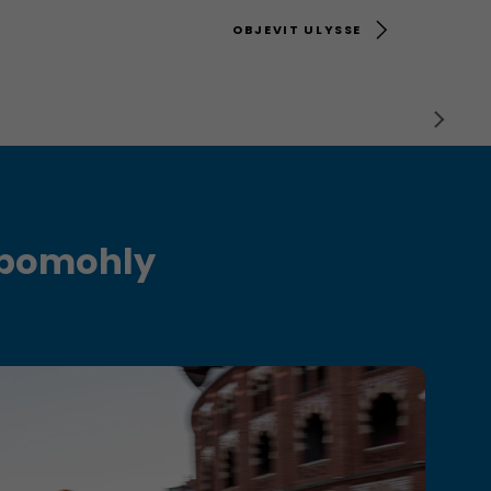
OBJEVIT ULYSSE
m pomohly