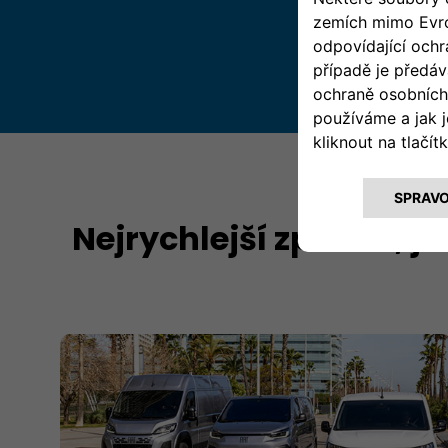
Nejrychlejší způsob, ja