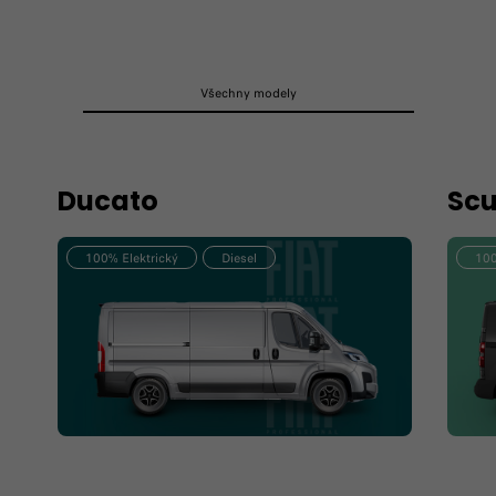
Všechny modely
Ducato
Sc
100% Elektrický
Diesel
100