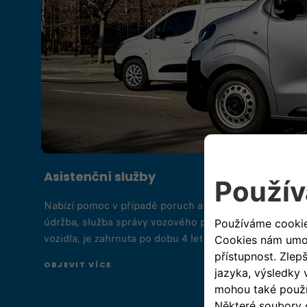
Asistenční služby
Nabízí pomoc v případě poruch a nehod 7 dní v týdnu,
údržba, služba správy vozového parku určená ke sledov
vozidla, je zahrnuta po dobu 4 let pro všechna užitková
OBJEVIT VÍCE