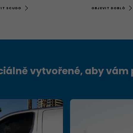
VIT SCUDO
OBJEVIT DOBLÒ
eciálně vytvořené, aby vá