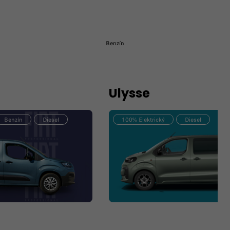
Benzín
Ulysse
Benzín
Diesel
100% Elektrický
Diesel