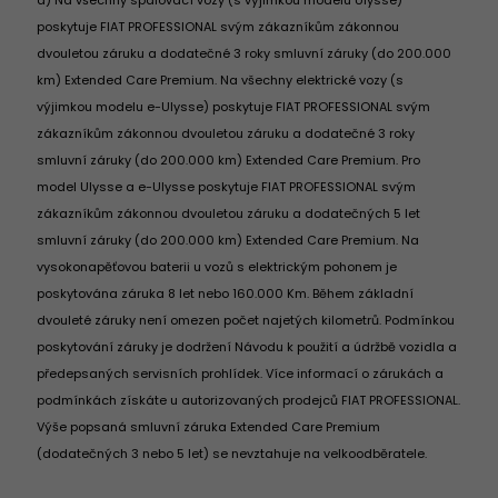
a) Na všechny spalovací vozy (s výjimkou modelu Ulysse)
poskytuje FIAT PROFESSIONAL svým zákazníkům zákonnou
dvouletou záruku a dodatečné 3 roky smluvní záruky (do 200.000
km) Extended Care Premium. Na všechny elektrické vozy (s
výjimkou modelu e-Ulysse) poskytuje FIAT PROFESSIONAL svým
zákazníkům zákonnou dvouletou záruku a dodatečné 3 roky
smluvní záruky (do 200.000 km) Extended Care Premium. Pro
model Ulysse a e-Ulysse poskytuje FIAT PROFESSIONAL svým
zákazníkům zákonnou dvouletou záruku a dodatečných 5 let
smluvní záruky (do 200.000 km) Extended Care Premium. Na
vysokonapěťovou baterii u vozů s elektrickým pohonem je
poskytována záruka 8 let nebo 160.000 Km. Během základní
dvouleté záruky není omezen počet najetých kilometrů. Podmínkou
poskytování záruky je dodržení Návodu k použití a údržbě vozidla a
předepsaných servisních prohlídek. Více informací o zárukách a
podmínkách získáte u autorizovaných prodejců FIAT PROFESSIONAL.
Výše popsaná smluvní záruka Extended Care Premium
(dodatečných 3 nebo 5 let) se nevztahuje na velkoodběratele.