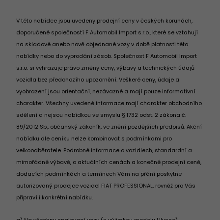
V této nabídce jsou uvedeny prodejní ceny v českých korunách,
doporučené společností F Automobil Import s.r.o., které se vztahují
na skladové anebo nově objednané vozy v době platnosti této
nabídky nebo do vyprodání zásob. Společnost F Automobil Import
s.r.o. si vyhrazuje právo změny ceny, výbavy a technických údajů
vozidla bez předchozího upozornění. Veškeré ceny, údaje a
vyobrazení jsou orientační, nezávazné a mají pouze informativní
charakter. Všechny uvedené informace mají charakter obchodního
sdělení a nejsou nabídkou ve smyslu § 1732 odst. 2 zákona č.
89/2012 Sb., občanský zákoník, ve znění pozdějších předpisů. Akční
nabídku dle ceníku nelze kombinovat s podmínkami pro
velkoodběratele. Podrobné informace o vozidlech, standardní a
mimořádné výbavě, o aktuálních cenách a konečné prodejní ceně,
dodacích podmínkách a termínech Vám na přání poskytne
autorizovaný prodejce vozidel FIAT PROFESSIONAL, rovněž pro Vás
připraví i konkrétní nabídku.