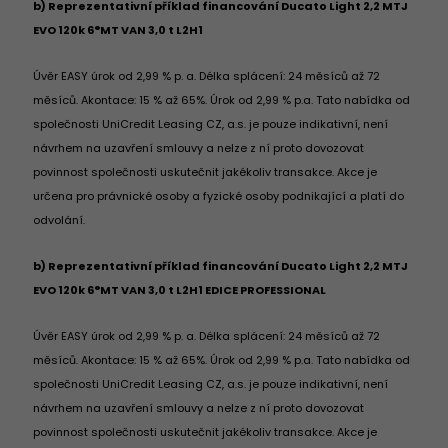
b) Reprezentativní příklad financování Ducato Light 2,2 MTJ
EVO 120k 6°MT VAN 3,0 t L2H1
Úvěr EASY úrok od 2,99 % p. a. Délka splácení: 24 měsíců až 72
měsíců. Akontace: 15 % až 65%. Úrok od 2,99 % p.a. Tato nabídka od
společnosti UniCredit Leasing CZ, a.s. je pouze indikativní, není
návrhem na uzavření smlouvy a nelze z ní proto dovozovat
povinnost společnosti uskutečnit jakékoliv transakce. Akce je
určena pro právnické osoby a fyzické osoby podnikající a platí do
odvolání.
b) Reprezentativní příklad financování Ducato Light 2,2 MTJ
EVO 120k 6°MT VAN 3,0 t L2H1 EDICE PROFESSIONAL
Úvěr EASY úrok od 2,99 % p. a. Délka splácení: 24 měsíců až 72
měsíců. Akontace: 15 % až 65%. Úrok od 2,99 % p.a. Tato nabídka od
společnosti UniCredit Leasing CZ, a.s. je pouze indikativní, není
návrhem na uzavření smlouvy a nelze z ní proto dovozovat
povinnost společnosti uskutečnit jakékoliv transakce. Akce je