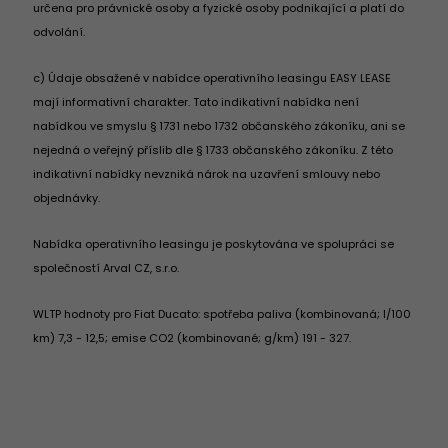
určena pro právnické osoby a fyzické osoby podnikající a platí do
odvolání.
c) Údaje obsažené v nabídce operativního leasingu EASY LEASE
mají informativní charakter. Tato indikativní nabídka není
nabídkou ve smyslu § 1731 nebo 1732 občanského zákoníku, ani se
nejedná o veřejný příslib dle § 1733 občanského zákoníku. Z této
indikativní nabídky nevzniká nárok na uzavření smlouvy nebo
objednávky.
Nabídka operativního leasingu je poskytována ve spolupráci se
společností Arval CZ, s.r.o.
WLTP hodnoty pro Fiat Ducato: spotřeba paliva (kombinovaná; l/100
km) 7,3 - 12,5; emise CO2 (kombinované; g/km) 191 - 327.