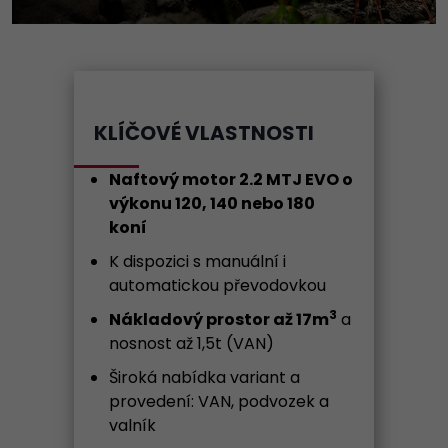
KLÍČOVÉ VLASTNOSTI
Naftový motor 2.2 MTJ EVO o
výkonu 120, 140 nebo 180
koní
K dispozici s manuální i
automatickou převodovkou
3
Nákladový prostor až 17m
a
nosnost až 1,5t (VAN)
Široká nabídka variant a
provedení: VAN, podvozek a
valník