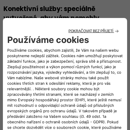
Konektivní služby: speciálně
vytvořené, aby vám pomohly
Connect ONE & Connect PLUS
Connect ONE nabízí přesný měsíční přehled o stavu