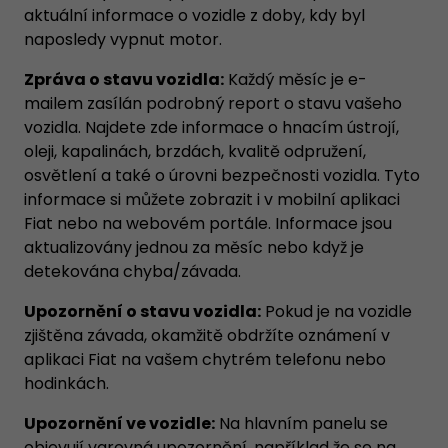
aktuální informace o vozidle z doby, kdy byl
naposledy vypnut motor.
Zpráva o stavu vozidla:
Každý měsíc je e-
mailem zasílán podrobný report o stavu vašeho
vozidla. Najdete zde informace o hnacím ústrojí,
oleji, kapalinách, brzdách, kvalitě odpružení,
osvětlení a také o úrovni bezpečnosti vozidla. Tyto
informace si můžete zobrazit i v mobilní aplikaci
Fiat nebo na webovém portále. Informace jsou
aktualizovány jednou za měsíc nebo když je
detekována chyba/závada.
Upozornění o stavu vozidla:
Pokud je na vozidle
zjištěna závada, okamžitě obdržíte oznámení v
aplikaci Fiat na vašem chytrém telefonu nebo
hodinkách.
Upozornění ve vozidle:
Na hlavním panelu se
objevují varovná upozornění, například že se na