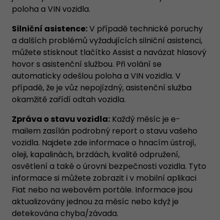
poloha a VIN vozidla.
Silniční asistence:
V případě technické poruchy
a dalších problémů vyžadujících silniční asistenci,
můžete stisknout tlačítko Assist a navázat hlasový
hovor s asistenční službou. Při volání se
automaticky odešlou poloha a VIN vozidla. V
případě, že je vůz nepojízdný, asistenční služba
okamžitě zařídí odtah vozidla.
Zpráva o stavu vozidla:
Každý měsíc je e-
mailem zasílán podrobný report o stavu vašeho
vozidla. Najdete zde informace o hnacím ústrojí,
oleji, kapalinách, brzdách, kvalitě odpružení,
osvětlení a také o úrovni bezpečnosti vozidla. Tyto
informace si můžete zobrazit i v mobilní aplikaci
Fiat nebo na webovém portále. Informace jsou
aktualizovány jednou za měsíc nebo když je
detekována chyba/závada.