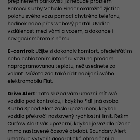
přeplněném parkovišti již nebude problém.
Pomocí služby Vehicle Finder okamžitě zjistíte
polohu svého vozu pomocí chytrého telefonu,
hodinek nebo přes webový portál. Uvidíte
vzdálenost mezi vámi a vozem, a dokonce i
navigaci směrem k němu.
E-control:
Užijte si dokonalý komfort, předehřátím
nebo ochlazením interiéru vozu na předem
naprogramovanou teplotu, než usednete za
volant. Můžete zde také řídit nabíjení svého
elektromobilu Fiat.
Drive Alert:
Tato služba vám umožní mít své
vozidlo pod kontrolou, i když ho řídí jiná osoba.
Služba Speed Alert zašle upozornění, kdykoli
vozidlo překročí nastavený rychlostní limit. Režim
Curfew Alert vás upozorní, kdykoli je vozidlo řízeno
mimo nastavené časové období. Boundary Alert
umožňuje vytvořit geografické ohraničení a