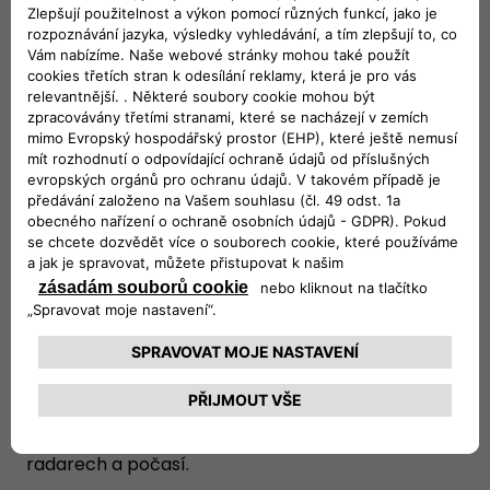
MY NAVIGATION
Send & GO:
Pokročilá navigační služba, která
podporuje vyhledávání destinace na smartphonu
a následné odeslání výsledku do navigačního
systému vozidla přes mobilní aplikaci Fiat.
Informace mohou být do navigace zaslány i
prostřednictvím aplikací třetích stran (Google
Maps, Tripadvisor atd.). Dojet do požadované
destinace nebylo nikdy snazší díky spolehlivému
propojení vašeho vozu a smartphonu!
Inteligentní navigování:
Pokročilý navigační
systém Fiat vás dovede do cíle vždy tou
nejspolehlivější cestou, protože jsou v něm
integrovány informace v reálném čase o hustotě
dopravy, uzavírkách, nehodách, rychlostních
radarech a počasí.