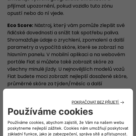
přijímat upozornění, pokud vozidlo tuto zónu
opustí nebo do ní vjede.
Eco Score:
Nástroj, který vám pomůže zlepšit své
řidičské dovednosti a snížit tak spotřebu paliva.
Shromažďuje údaje o zrychlení, zpomalení a další
parametry a vypočítá skóre, které se zobrazí na
hlavním panelu. V mobilní aplikaci a na webovém
portále Fiat si můžete také zobrazit skóre za
všechny minulé jízdy. U nejnovějších modelů vozů
Fiat budete moci zobrazit nejlepší dosažené skóre,
průměrné skóre za týden/měsíc a další
informace, jako je například procento úspory CO2.