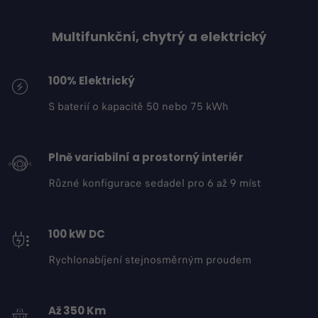
Multifunkční, chytrý a elektrický
100% Elektrický
S baterií o kapacitě 50 nebo 75 kWh
Plně variabilní a prostorný interiér
Různé konfigurace sedadel pro 6 až 9 míst
100 kW DC
Rychlonabíjení stejnosměrným proudem
Až 350 Km