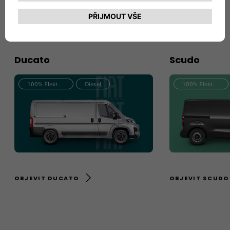
Všechny modely
Diesel
Plně elektrické
Benzín
Ducato
Scudo
100% Elektrický
Diesel
100% Elektrický
OBJEVIT DUCATO
OBJEVIT SCUDO