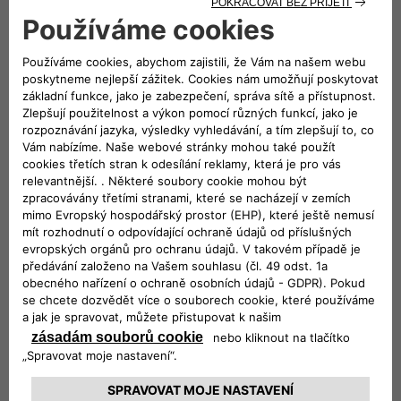
SKLADOVÉ VOZIDLA
Vyberte si z nabídky ojetých vozidel Fiat
Professional
OBJEVIT OJETÁ VOZIDLA