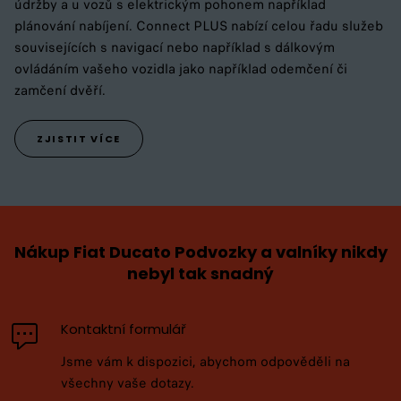
údržby a u vozů s elektrickým pohonem například
plánování nabíjení. Connect PLUS nabízí celou řadu služeb
souvisejících s navigací nebo například s dálkovým
ovládáním vašeho vozidla jako například odemčení či
zamčení dvěří.
ZJISTIT VÍCE
Nákup Fiat Ducato Podvozky a valníky nikdy
nebyl tak snadný
Kontaktní formulář
Jsme vám k dispozici, abychom odpověděli na
všechny vaše dotazy.