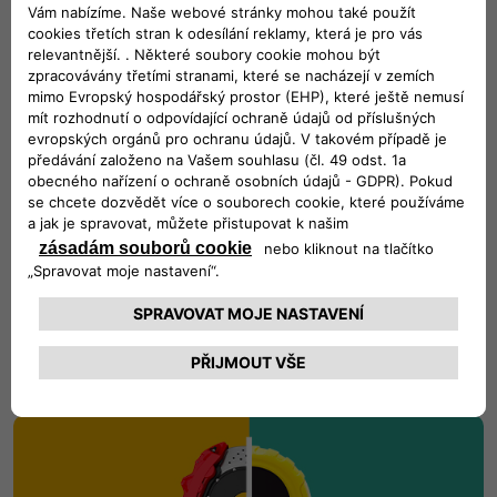
Kompletní nabídka automobilových
služeb
Autorizovaný servis Fiat Vám nabízí kompletní odbornou
prohlídku Vašeho vozu Fiat. Naši technici jsou plně
vyškoleni a znají Váš vůz nazpaměť. Ať už je třeba na Vašem
Fiatu provést jakoukoli práci, od základního ročního servisu
až po karosářské práce, jsou plně vyškoleni a podrobně
znají všechny nejnovější technologie Vašeho Fiatu.
My jsme ho vyrobili, my za něj ručíme.