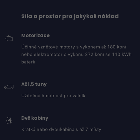
Síla a prostor pro jakýkoli náklad
Motorizace
Účinné vznětové motory s výkonem až 180 koní
nebo elektromotor o výkonu 272 koní se 110 kWh
baterií
Až 1,5 tuny
Užitečná hmotnost pro valník
Dvě kabiny
Krátká nebo dvoukabina s až 7 místy