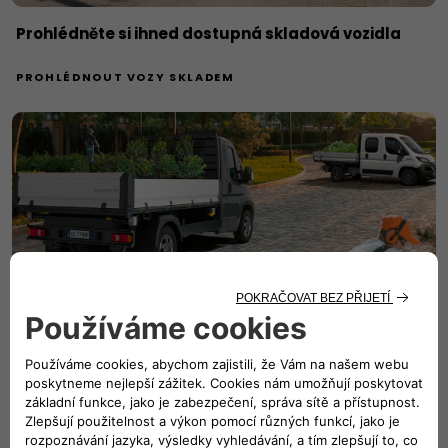
Prohlédněte si ihned dostupná skladová vozidla
PROHLÉDNOUT VOZY SKLADEM
Vyberte si z nabídky ojetých vozidel Fiat
Professional
PROHLÉDNOUT OJETÁ VOZIDLA