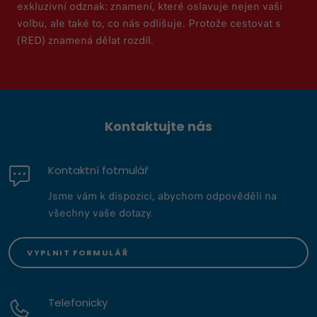
exkluzivní odznak: znamení, které oslavuje nejen vaši
volbu, ale také to, co nás odlišuje. Protože cestovat s
(RED) znamená dělat rozdíl.
Kontaktujte nás
Kontaktní fotmulář
Jsme vám k dispozici, abychom odpověděli na
všechny vaše dotazy.
VYPLNIT FORMULÁŘ
Telefonicky