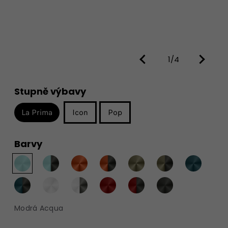
1/4
Stupně výbavy
La Prima
Icon
Pop
Barvy
Modrá Acqua