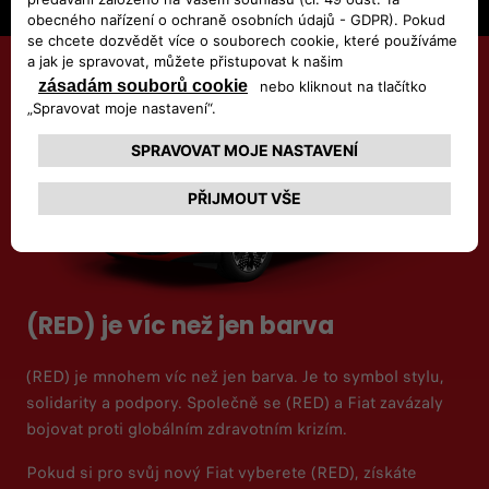
(RED) je víc než jen barva
(RED) je mnohem víc než jen barva. Je to symbol stylu,
solidarity a podpory. Společně se (RED) a Fiat zavázaly
bojovat proti globálním zdravotním krizím.
Pokud si pro svůj nový Fiat vyberete (RED), získáte