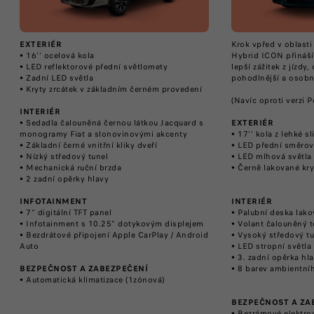
EXTERIÉR
Krok vpřed v oblast
• 16'' ocelová kola
Hybrid ICON přináší
• LED reflektorové přední světlomety
lepší zážitek z jízdy
• Zadní LED světla
pohodlnější a osobn
• Kryty zrcátek v základním černém provedení
(Navíc oproti verzi Po
INTERIÉR
• Sedadla čalouněná černou látkou Jacquard s
EXTERIÉR
monogramy Fiat a slonovinovými akcenty
• 17'' kola z lehké sli
• Základní černé vnitřní kliky dveří
• LED přední směrov
• Nízký středový tunel
• LED mlhová světla 
• Mechanická ruční brzda
• Černě lakované kryt
• 2 zadní opěrky hlavy
INFOTAINMENT
INTERIÉR
• 7“ digitální TFT panel
• Palubní deska lako
• Infotainment s 10.25" dotykovým displejem
• Volant čalouněný t
• Bezdrátové připojení Apple CarPlay / Android
• Vysoký středový tu
Auto
• LED stropní světla​
• 3. zadní opěrka hla
BEZPEČNOST A ZABEZPEČENÍ
• 8 barev ambientní
• Automatická klimatizace (1zónová)
BEZPEČNOST A ZA
• Bezrámové elektro