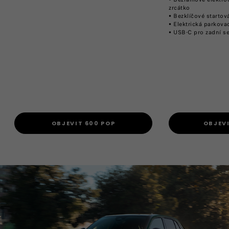
zrcátko​
• Bezklíčové startov
• Elektrická parkova
• USB-C pro zadní s
OBJEVIT 600 POP
OBJEV