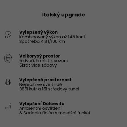
Italský upgrade
Vylepšený výkon
Kombinovaný výkon až 145 koní
Spotřeba 4,8 l/100 km
Velkorysý prostor
5 dveří, 5 míst k sezení
5krát více zábavy
Vylepšená prostornost
Nejlepší ve své třídě
385l kufr a 15l středový tunel
Vylepšení Dolcevita
Ambientní osvětlení
& Sedadlo řidiče s masážní funkcí