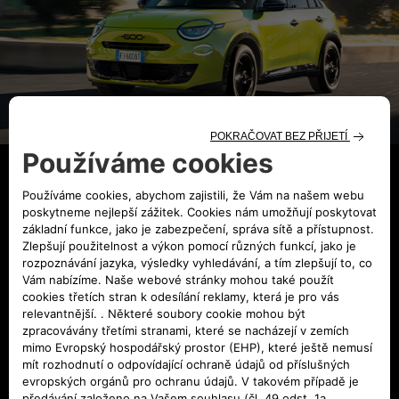
Fiat 600 Sport
Fiat 600 Sport přináší dynamičtější charakter, výrazný
design a energii italského stylu.
Sportovní detaily, exkluzivní
barva Zelená Acid a moderní technologie dělají z každé jízdy
zážitek plný emocí a sebevědomí.
OBJEVIT 600 SPORT