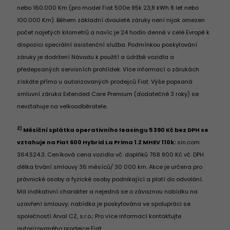
nebo 160.000 Km (pro model Fiat 500e 95k 23,8 kWh 8 let nebo
100.000 Km). Během základní dvouleté záruky není nijak omezen
počet najetých kilometrů a navíc je 24 hodin denně v celé Evropě k
dispozici speciální asistenční služba. Podmínkou poskytování
záruky je dodržení Návodu k použití a údržbě vozidla a
předepsaných servisních prohlídek. Více informací o zárukách
získáte přímo u autorizovaných prodejců Fiat. Výše popsaná
smluvní záruka Extended Care Premium (dodatečné 3 roky) se
nevztahuje na velkoodběratele.
2)
Měsíční splátka operativního leasingu 5 390 Kč bez DPH se
vztahuje na Fiat 600 Hybrid La Prima 1.2 MHEV 110k:
sin.com
364.S24.3. Ceníková cena vozidla vč. doplňků 768 900 Kč vč. DPH
délka trvání smlouvy 36 měsíců/ 30 000 km. Akce je určena pro
právnické osoby a fyzické osoby podnikající a platí do odvolání.
Má indikativní charakter a nejedná se o závaznou nabídku na
uzavření smlouvy; nabídka je poskytována ve spolupráci se
společností Arval CZ, s.r.o.; Pro více informací kontaktujte
autorizovaného prodejce Fiat.