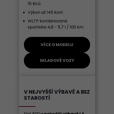
15 litrů
Výkon až 145 koní
WLTP kombinovaná
spotřeba 4,8 - 5,7 l / 100 km
VÍCE O MODELU
SKLADOVÉ VOZY
V NEJVYŠŠÍ VÝBAVĚ A BEZ
STAROSTÍ
Fiat 600
v nejvyšší výbavě LA