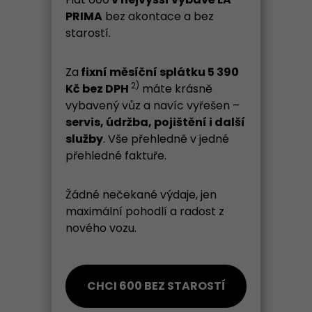
PRIMA
bez akontace a bez
starostí.
Za
fixní měsíční splátku 5 390
2)
Kč bez DPH
máte krásně
vybavený vůz a navíc vyřešen –
servis, údržba, pojištění i další
služby
. Vše přehledně v jedné
přehledné faktuře.
Žádné nečekané výdaje, jen
maximální pohodlí a radost z
nového vozu.
CHCI 600 BEZ STAROSTÍ