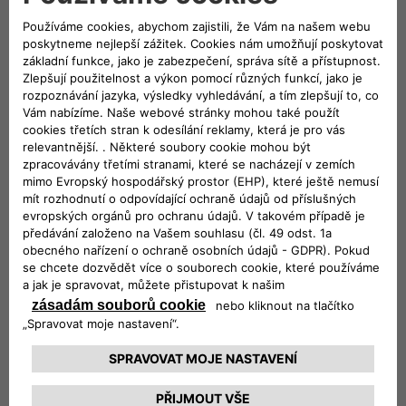
FIAT 600
JEDNODUCHÁ CESTA
K NOVÉMU FIAT 600
VÍCE O NABÍDCE
CHCI 600 BEZ STAROSTÍ