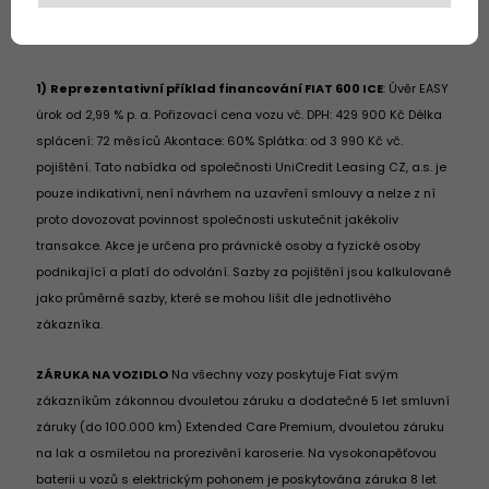
1)
Reprezentativní příklad financování FIAT 600 ICE
: Úvěr EASY
úrok od 2,99 % p. a. Pořizovací cena vozu vč. DPH: 429 900 Kč Délka
splácení: 72 měsíců Akontace: 60% Splátka: od 3 990 Kč vč.
pojištění. Tato nabídka od společnosti UniCredit Leasing CZ, a.s. je
pouze indikativní, není návrhem na uzavření smlouvy a nelze z ní
proto dovozovat povinnost společnosti uskutečnit jakékoliv
transakce. Akce je určena pro právnické osoby a fyzické osoby
podnikající a platí do odvolání. Sazby za pojištění jsou kalkulované
jako průměrné sazby, které se mohou lišit dle jednotlivého
zákazníka.
ZÁRUKA NA VOZIDLO
Na všechny vozy poskytuje Fiat svým
zákazníkům zákonnou dvouletou záruku a dodatečné 5 let smluvní
záruky (do 100.000 km) Extended Care Premium, dvouletou záruku
na lak a osmiletou na prorezivění karoserie. Na vysokonapěťovou
baterii u vozů s elektrickým pohonem je poskytována záruka 8 let