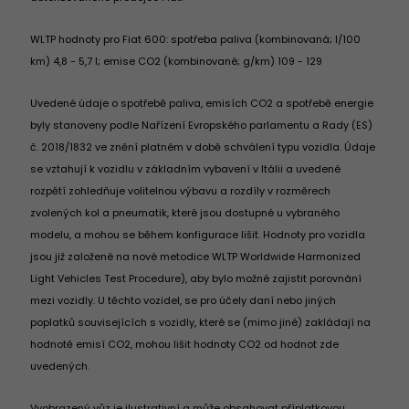
WLTP hodnoty pro Fiat 600: spotřeba paliva (kombinovaná; l/100
km) 4,8 - 5,7 l; emise CO2 (kombinované; g/km) 109 - 129
Uvedené údaje o spotřebě paliva, emisích CO2 a spotřebě energie
byly stanoveny podle Nařízení Evropského parlamentu a Rady (ES)
č. 2018/1832 ve znění platném v době schválení typu vozidla. Údaje
se vztahují k vozidlu v základním vybavení v Itálii a uvedené
rozpětí zohledňuje volitelnou výbavu a rozdíly v rozměrech
zvolených kol a pneumatik, které jsou dostupné u vybraného
modelu, a mohou se během konfigurace lišit. Hodnoty pro vozidla
jsou již založené na nové metodice WLTP Worldwide Harmonized
Light Vehicles Test Procedure), aby bylo možné zajistit porovnání
mezi vozidly. U těchto vozidel, se pro účely daní nebo jiných
poplatků souvisejících s vozidly, které se (mimo jiné) zakládají na
hodnotě emisí CO2, mohou lišit hodnoty CO2 od hodnot zde
uvedených.
Vyobrazený vůz je ilustrativní a může obsahovat příplatkovou