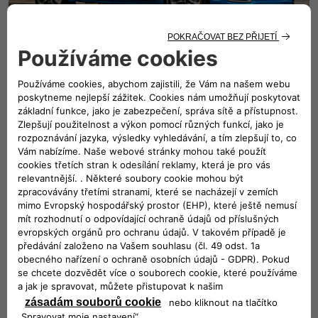
Sportovní duch. Elegantní vzhled
Chromované kliky a chromované vnější detaily navozují
pocit moderní elegance a sportovního stylu.