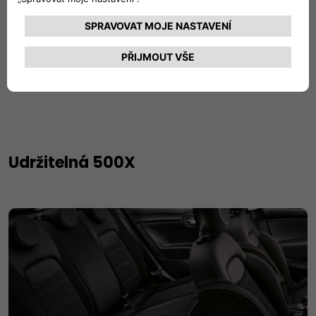
Městské radovánky
Projíždějte městem s rukama na koženém multifunkčním
volantu.
Udržitelná 500X