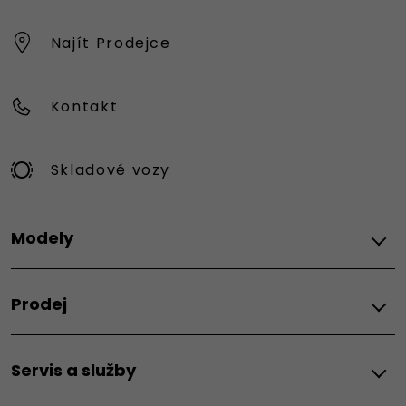
Najít Prodejce
Kontakt
Skladové vozy
Modely
FIAT
Prodej
Topolino
Grande Panda Benzín
MOŽNOSTI PRODEJE
Grande Panda Hybrid
Servis a služby
Akční nabídky osobních vozů
Grande Panda Electric
Akční nabídky užitkových vozů
600 Hybrid