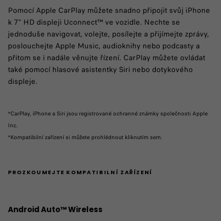
Pomocí Apple CarPlay můžete snadno připojit svůj iPhone
k 7" HD displeji Uconnect™ ve vozidle. Nechte se
jednoduše navigovat, volejte, posílejte a přijímejte zprávy,
poslouchejte Apple Music, audioknihy nebo podcasty a
přitom se i nadále věnujte řízení. CarPlay můžete ovládat
také pomocí hlasové asistentky Siri nebo dotykového
displeje.
*CarPlay, iPhone a Siri jsou registrované ochranné známky společnosti Apple
Inc.
​*Kompatibilní zařízení si můžete prohlédnout kliknutím sem.
PROZKOUMEJTE KOMPATIBILNÍ ZAŘÍZENÍ
Android Auto™ Wireless