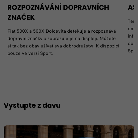
ROZPOZNÁVÁNÍ DOPRAVNÍCH
AS
ZNAČEK
Tent
omez
Fiat 500X a 500X Dolcevita detekuje a rozpoznává
info
dopravní značky a zobrazuje je na displeji. Můžete
dopr
si tak bez obav užívat svá dobrodružství. K dispozici
Spor
pouze ve verzi Sport.
Vystupte z davu