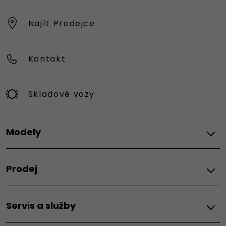
Najít Prodejce
Kontakt
Skladové vozy
Modely
FIAT
Prodej
Topolino
Grande Panda Benzín
MOŽNOSTI PRODEJE
Grande Panda Hybrid
Servis a služby
Akční nabídky osobních vozů
Grande Panda Electric
Akční nabídky užitkových vozů
600 Hybrid