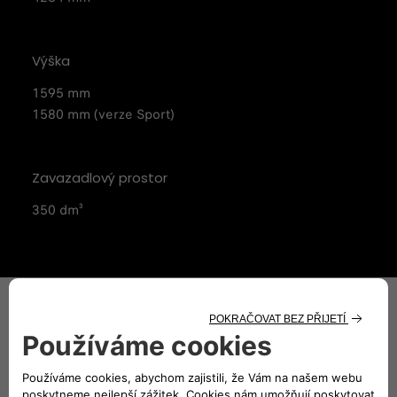
Výška
1595 mm
1580 mm (verze Sport)
Zavazadlový prostor
350 dm³
Motor 500X