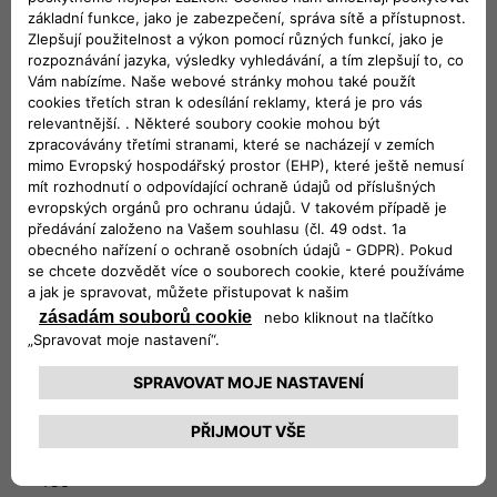
Motor
1.5 T4 HYBRID 130CV DCT7
Kombinované emise CO2 (g/km)
122
Poháněná kola
Přední
Maximální výkon (k)
130