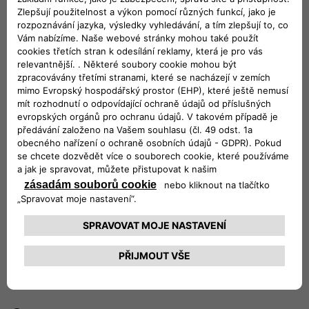
Sledujte nás
SPECIALIZOVANÝ TÝM, KTERÝ VÁS
PODPOŘÍ
Náš zákaznický servis vám poskytne veškeré potřebné
informace a pomoc.
770 332 999
Konfigurovat