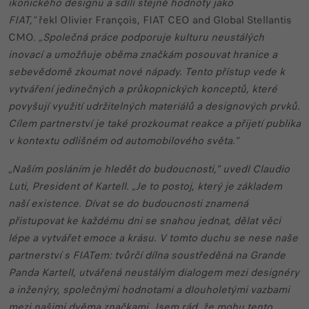
ikonického designu a sdílí stejné hodnoty jako
FIAT,“
řekl Olivier François, FIAT CEO and Global Stellantis
CMO.
„Společná práce podporuje kulturu neustálých
inovací a umožňuje oběma značkám posouvat hranice a
sebevědomě zkoumat nové nápady. Tento přístup vede k
vytváření jedinečných a průkopnických konceptů, které
povyšují využití udržitelných materiálů a designových prvků.
Cílem partnerství je také prozkoumat reakce a přijetí publika
v kontextu odlišném od automobilového světa.“
„Naším posláním je hledět do budoucnosti,“ uvedl Claudio
Luti, President of Kartell. „Je to postoj, který je základem
naší existence. Dívat se do budoucnosti znamená
přistupovat ke každému dni se snahou jednat, dělat věci
lépe a vytvářet emoce a krásu. V tomto duchu se nese naše
partnerství s FIATem: tvůrčí dílna soustředěná na Grande
Panda Kartell, utvářená neustálým dialogem mezi designéry
a inženýry, společnými hodnotami a dlouholetými vazbami
mezi našimi dvěma značkami. Jsem rád, že mohu tento