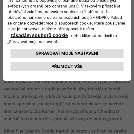
exteriéru a exkluzivní modrou barvou Tasmania Blue v
interiéru. Jejich kombinace vytváří působivý „popový“ efekt
a odráží pečlivou pozornost věnovanou detailům.
Logo Kartell je symbolem klasického „lovebrandu“ a stává
se hlavním ozdobným prvkem, protože se nachází na
několika významných místech, například na kolech, na zádi a
na C-sloupku. V interiéru se prezentuje hravé využití
značky: tepelně vyražený monogram „kk“ poskytuje
trojrozměrný efekt a je součástí celého čalounění. To je
vyrobeno ze špičkových látek, jako je plátno Pop Mélange,
které dodává interiéru nádech modernosti a stylu a zároveň
zachovává útulné a teplé prostředí. Aby interiér působil
hravě a překvapivě, ukrývá navíc pro zvídavější a všímavější
hosty speciální „easter egg“: na palubní desce se nachází
ikonická lampička Kartell, která vyzdvihuje průhlednost
materiálů a do interiéru přináší výrazný designový prvek.
Dílna Fiat Grande Panda Kartell je cestou za hranice reality