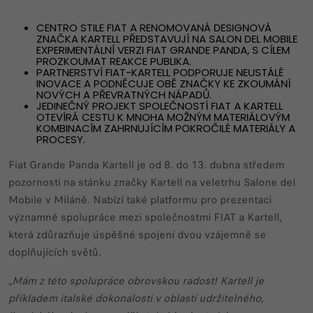
CENTRO STILE FIAT A RENOMOVANÁ DESIGNOVÁ
ZNAČKA KARTELL PŘEDSTAVUJÍ NA SALON DEL MOBILE
EXPERIMENTÁLNÍ VERZI FIAT GRANDE PANDA, S CÍLEM
PROZKOUMAT REAKCE PUBLIKA.
PARTNERSTVÍ FIAT-KARTELL PODPORUJE NEUSTÁLÉ
INOVACE A PODNĚCUJE OBĚ ZNAČKY KE ZKOUMÁNÍ
NOVÝCH A PŘEVRATNÝCH NÁPADŮ.
JEDINEČNÝ PROJEKT SPOLEČNOSTÍ FIAT A KARTELL
OTEVÍRÁ CESTU K MNOHA MOŽNÝM MATERIÁLOVÝM
KOMBINACÍM ZAHRNUJÍCÍM POKROČILÉ MATERIÁLY A
PROCESY.
Fiat Grande Panda Kartell je od 8. do 13. dubna středem
pozornosti na stánku značky Kartell na veletrhu Salone del
Mobile v Miláně. Nabízí také platformu pro prezentaci
významné spolupráce mezi společnostmi FIAT a Kartell,
která zdůrazňuje úspěšné spojení dvou vzájemně se
doplňujících světů.
„Mám z této spolupráce obrovskou radost! Kartell je
příkladem italské dokonalosti v oblasti udržitelného,