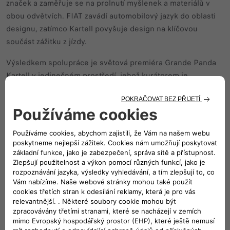
značek a zaměřuje se na prolnutí myšlenek a materiálů v
obou odvětvích. FIAT zavádí automobilový jazyk do oblasti
designu, zatímco Kartell povyšuje design na klíčovou
součást zážitku z jízdy.
Výsledkem spolupráce je světová premiéra Grande Panda
Kartell v jedinečném prostředí, jehož kurátorem je
Ferruccio Laviani, který si mistrně pohrál s odstíny červené
barvy a ve spolupráci s Centro Stile FIAT vytvořil pohlcující
prostor, kde jsou vystaveny produkty z katalogu, designové
prototypy a některá přepracovaná mistrovská díla.
Fiat Grande Panda Kartell
Projekt vyniká výraznými designovými prvky, včetně živého
červeného laku, který vyjadřuje energii a vášeň a zároveň
se hlásí k vizuální identitě společnosti Kartell. Pro dosažení
odvážného a poutavého vizuálního efektu jsou na voze
použity kontrastní barevné bloky s červeným odstínem