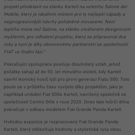
projekt představit na stánku Kartell na veletrhu Salone del
Mobile, který je ideálním místem pro ty nejlepší nápady a
nejprogresivnější návrhy poháněné inovacemi. Není
lepšího místa než Salone, na stánku utvářeném designovým
myšlením, pro odhalení projektu, který se připravoval dva
roky a nyní je díky obnovenému partnerství se společností
FIAT ve finální fázi.“
Pokračující spolupráce posiluje dlouholetý vztah, jehož
počátky sahají až do 50. let minulého století, kdy Kartell
navrhl ikonický nosič lyží pro první generaci Fiatu 500. Toto
pouto se v průběhu času vyvíjelo díky projektům, jako je
například unikátní Fiat 500e Kartell, navržený společně se
společností Centro Stile v roce 2020. Dnes tato tvůrčí dílna
pokračuje v odkazu modelem Fiat Grande Panda Kartell.
Hvězdou expozice je rozpracovaný Fiat Grande Panda
Kartell, který ztělesňuje hodnoty a stylistické rysy obou