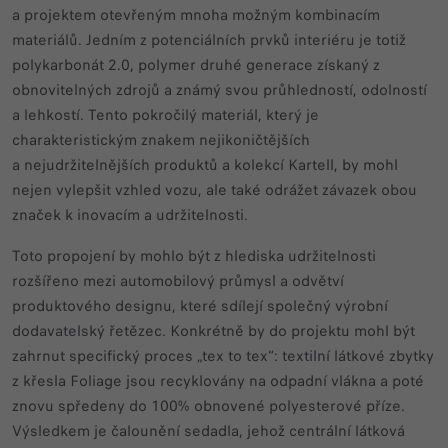
a projektem otevřeným mnoha možným kombinacím
materiálů. Jedním z potenciálních prvků interiéru je totiž
polykarbonát 2.0, polymer druhé generace získaný z
obnovitelných zdrojů a známý svou průhledností, odolností
a lehkostí. Tento pokročilý materiál, který je
charakteristickým znakem nejikoničtějších
a nejudržitelnějších produktů a kolekcí Kartell, by mohl
nejen vylepšit vzhled vozu, ale také odrážet závazek obou
značek k inovacím a udržitelnosti.
Toto propojení by mohlo být z hlediska udržitelnosti
rozšířeno mezi automobilový průmysl a odvětví
produktového designu, které sdílejí společný výrobní
dodavatelský řetězec. Konkrétně by do projektu mohl být
zahrnut specifický proces „tex to tex“: textilní látkové zbytky
z křesla Foliage jsou recyklovány na odpadní vlákna a poté
znovu spředeny do 100% obnovené polyesterové příze.
Výsledkem je čalounění sedadla, jehož centrální látková