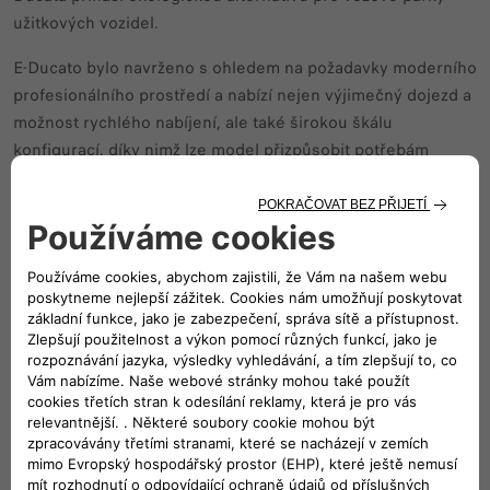
užitkových vozidel.
E-Ducato bylo navrženo s ohledem na požadavky moderního
profesionálního prostředí a nabízí nejen výjimečný dojezd a
možnost rychlého nabíjení, ale také širokou škálu
konfigurací, díky nimž lze model přizpůsobit potřebám
různých odvětví – od logistiky přes sektor služeb až po další
oblasti. S rostoucí poptávkou po vozidlech s nulovými
emisemi upevňuje E-Ducato pozici FIAT Professional jako
lídra v přechodu na elektrickou mobilitu v komerčním
sektoru.
Výrobní závod Atessa, založený v roce 1979 jako společný
podnik FIAT a PSA-Peugeot Citroën, zahájil provoz nedaleko
italského města Chieti v roce 1981. Tato významná továrna,
rozkládající se na ploše více než 1,2 milionu metrů
čtverečních, je s výrobní kapacitou až 1 200 vozů denně
největším a nejflexibilnějším výrobním zařízením pro lehká