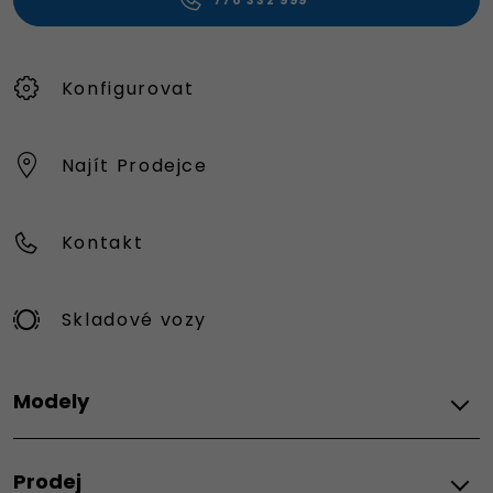
770 332 999
Konfigurovat
Najít Prodejce
Kontakt
Skladové vozy
Modely
FIAT
Prodej
Topolino