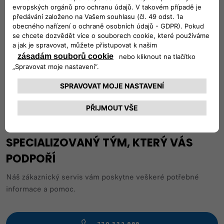
užitková vozidla v Evropě. V současnosti se 80 % jeho
produkce vyváží do 75 zemí světa, což zdůrazňuje jeho
mezinárodní význam.
Sledujte nás
SPECIALIZOVANÝ TÝM, KTERÝ VÁS
PODPOŘÍ
Náš zákaznický servis vám poskytne veškeré potřebné
informace a pomoc.