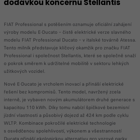
dodávkou koncernu Stellantis
FIAT Professional s potěšením oznamuje oficiální zahájení
výroby modelu E-Ducato – čistě elektrické verze slavného
modelu FIAT Professional Ducato – v italské továrně Atessa.
Tento milník představuje klíčový okamžik pro značku FIAT
Professional i společnost Stellantis, které se společně snaží
o pokrok směrem k udržitelné mobilitě v sektoru lehkých
užitkových vozidel.
Nové E-Ducato je vrcholem inovací a přináší elektrické
řešení bez kompromisů. Tento model, navržený zcela
interně, je vybaven novým akumulátorem druhé generace s
kapacitou 110 kWh. Díky tomu nabízí špičkové bezemisní
jízdní vlastnosti a působivý dojezd až 424 km podle cyklu
WLTP. Kombinace pokročilé elektrické technologie
s osvědčenou spolehlivostí, výkonem a všestranností
Ducata přináší ekologickou alternativu pro vozové parky