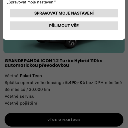
GRANDE PANDA ICON 1.2 Turbo Hybrid 110k s
automatickou převodovkou
Včetně
Paket Tech
Splátka operativního leasingu
5.490,- Kč
bez DPH měsíčně
36 měsíců / 30.000 km
Včetně servisu
Včetně pojištění
VÍCE O NABÍDCE