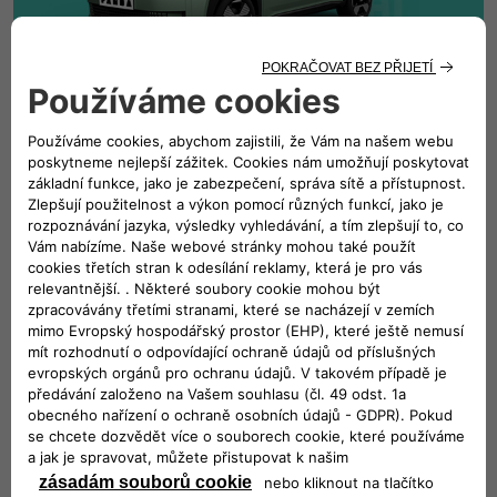
GRANDE PANDA ICON 1.2 Turbo 100k s manuální
převodovkou
Včetně
Paket Tech
Splátka operativního leasingu
4.890,- Kč
bez DPH měsíčně
36 měsíců / 30.000 km
Včetně servisu
Včetně pojištění
VÍCE O NABÍDCE
CHCI GRANDE PANDU