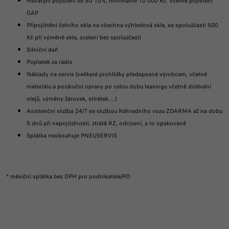
Havarijní pojištění se SÚ 10%, minimálně 10 000 Kč. Včetně pojištění
GAP
Připojištění čelního skla na všechna výhledová skla, se spoluúčastí 500
Kč při výměně skla, zcelení bez spoluúčasti
Silniční daň
Poplatek za rádio
Náklady na servis (veškeré prohlídky předepsané výrobcem, včetně
materiálu a pozáruční opravy po celou dobu leasingu včetně dolévání
olejů, výměny žárovek, stírátek….)
Asistenční služba 24/7 se službou Náhradního vozu ZDARMA až na dobu
5 dnů při nepojízdnosti, ztrátě RZ, odcizení, a to opakovaně
Splátka neobsahuje PNEUSERVIS
* měsíční splátka bez DPH pro podnikatele/PO